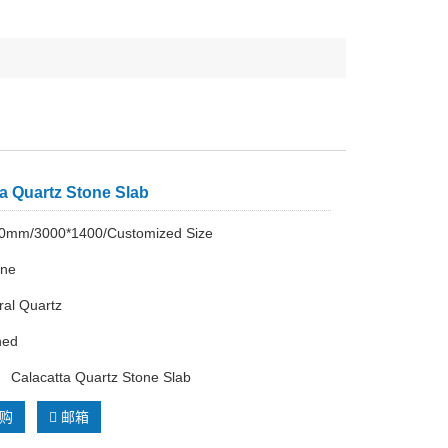
ta Quartz Stone Slab
0mm/3000*1400/Customized Size
one
al Quartz
hed
lacatta Quartz Stone Slab
购
邮箱