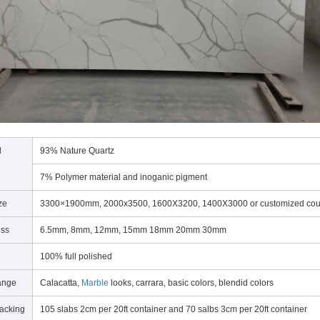
l
93% Nature Quartz
7% Polymer material and inoganic pigment
ze
3300×1900mm, 2000x3500, 1600X3200, 1400X3000 or customized cou
ess
6.5mm, 8mm, 12mm, 15mm 18mm 20mm 30mm
100% full polished
ange
Calacatta,
Marble
looks, carrara, basic colors, blendid colors
acking
105 slabs 2cm per 20ft container and 70 salbs 3cm per 20ft container