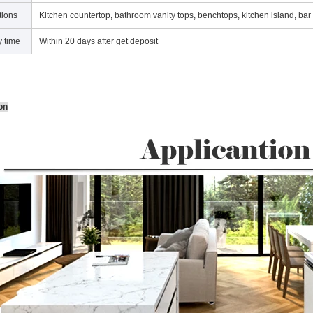
tions
Kitchen countertop, bathroom vanity tops, benchtops, kitchen island, bar
y time
Within 20 days after get deposit
on