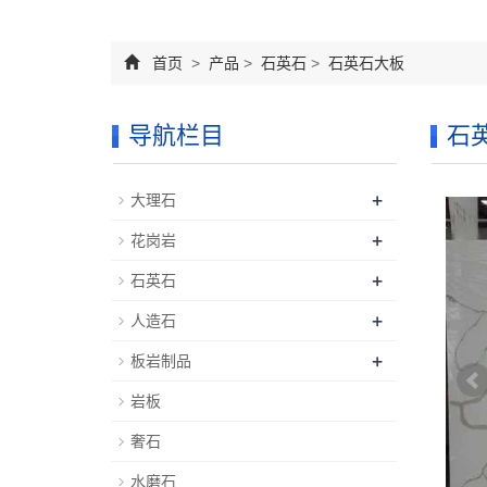
首页
>
产品
>
石英石
>
石英石大板
导航栏目
石
+
大理石
+
花岗岩
+
石英石
+
人造石
+
板岩制品
岩板
奢石
水磨石